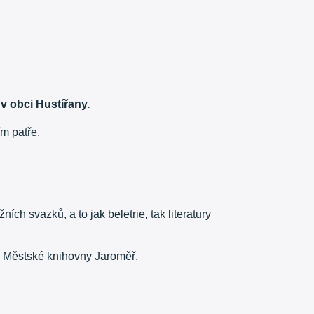
v obci Hustířany.
m patře.
h svazků, a to jak beletrie, tak literatury
y Městské knihovny Jaroměř.